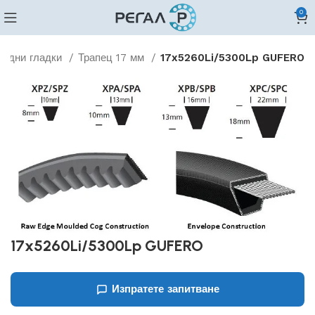
0
видни гладки
Трапец 17 мм
17x5260Li/5300Lp GUFERO
17x5260Li/5300Lp GUFERO
Изпратете запитване