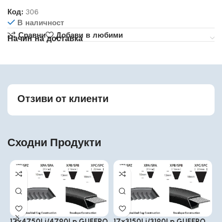
Код:
306
В наличност
Сравни
Добави в любими
Начин на доставка
Отзиви от клиенти
Сходни Продукти
17x4750Li/4790Lp GUFERO
17x3150Li/3190Lp GUFERO
1