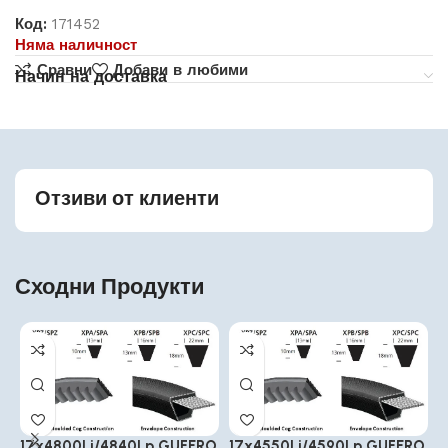
Код:
171452
Няма наличност
Сравни
Добави в любими
Начин на доставка
Отзиви от клиенти
Сходни Продукти
17x4800Li/4840Lp GUFERO
17x4550Li/4590Lp GUFERO
1