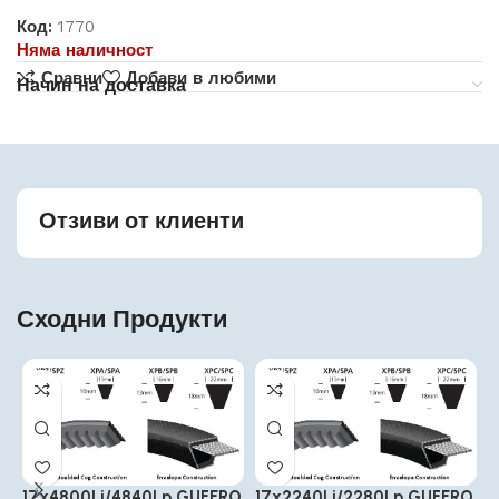
Код:
1770
Няма наличност
Сравни
Добави в любими
Начин на доставка
Отзиви от клиенти
Сходни Продукти
17x4800Li/4840Lp GUFERO
17x2240Li/2280Lp GUFERO
1