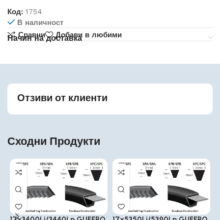
Код:
1754
В наличност
Сравни
Добави в любими
Начин на доставка
Отзиви от клиенти
Сходни Продукти
17x3400Li/3440Lp GUFERO
17x5350Li/5390Lp GUFERO
1