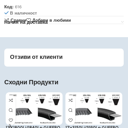
Код:
616
В наличност
Сравни
Добави в любими
Начин на доставка
Отзиви от клиенти
Сходни Продукти
17X1800Li/1840Lp GUFERO
17x3150Li/3190Lp GUFERO
1