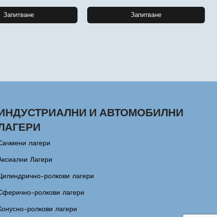
Запитване
Запитване
ИНДУСТРИАЛНИ И АВТОМОБИЛНИ
ЛАГЕРИ
Сачмени лагери
Аксиални Лагери
Цилиндрично-ролкови лагери
Сферично-ролкови лагери
Конусно-ролкови лагери