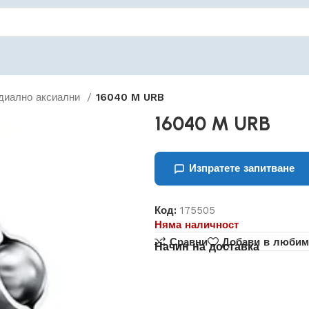
диално аксиални
16040 M URB
16040 M URB
Изпратете запитване
Код:
175505
Няма наличност
Сравни
Добави в любим
Начин на доставка