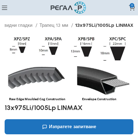
0
цовидни гладки
Трапец 13 мм
13x975Li/1005Lp LINMAX
13x975Li/1005Lp LINMAX
Изпратете запитване