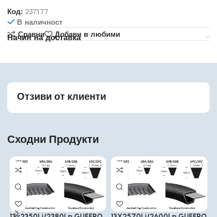
Код:
237177
В наличност
Сравни
Добави в любими
Начин на доставка
Отзиви от клиенти
Сходни Продукти
13x2350Li/2380Lp GUFERO
13X2570Li/2600Lp GUFERO
1