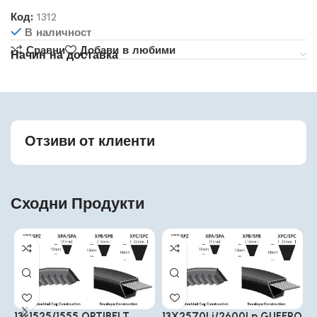
Код:
1312
В наличност
Сравни
Добави в любими
Начин на доставка
Отзиви от клиенти
Сходни Продукти
13×1525/1555 OPTIBELT
13X2570Li/2600Lp GUFERO
1