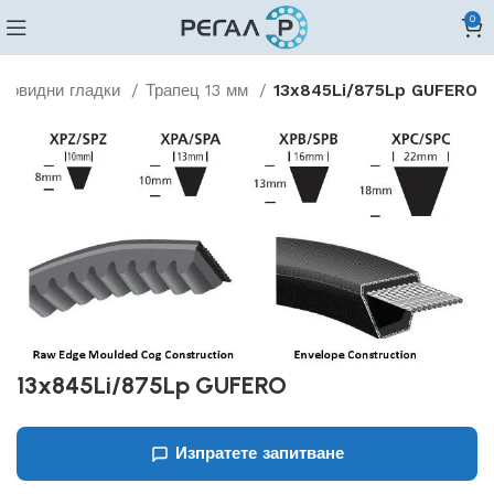
0
ецовидни гладки
Трапец 13 мм
13x845Li/875Lp GUFERO
13x845Li/875Lp GUFERO
Изпратете запитване