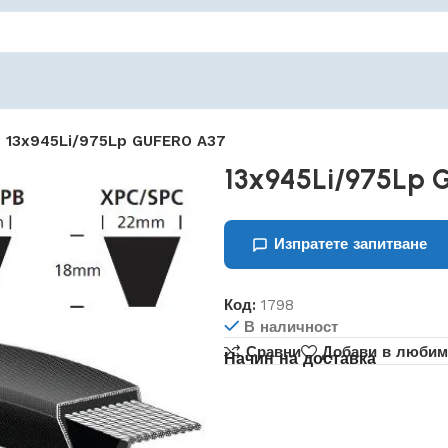
13x945Li/975Lp GUFERO A37
13x945Li/975Lp 
Изпратете запитване
Код:
1798
В наличност
Сравни
Добави в любим
Начин на доставка