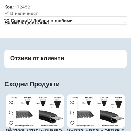
Код:
172452
В наличност
Сравни
Добави в любими
Начин на доставка
Отзиви от клиенти
Сходни Продукти
13x2300Li/2330Lp GUFERO
13x1775Li/1805Lp OPTIBELT
1