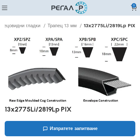
0
апецовидни гладки
Трапец 13 мм
13x2775Li/2819Lp PIX
13x2775Li/2819Lp PIX
Изпратете запитване