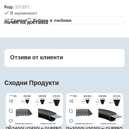
Код:
237257
В наличност
Сравни
Добави в любими
Начин на доставка
Отзиви от клиенти
Сходни Продукти
13x2400Li/2430Lp GUFERO
13x3000Li/3030Lw GUFERO
1