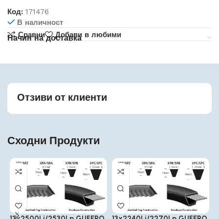
Код:
171476
В наличност
Сравни
Добави в любими
Начин на доставка
Отзиви от клиенти
Сходни Продукти
13x2500Li/2530Lp GUFERO
13x2240Li/2270Lp GUFERO
1