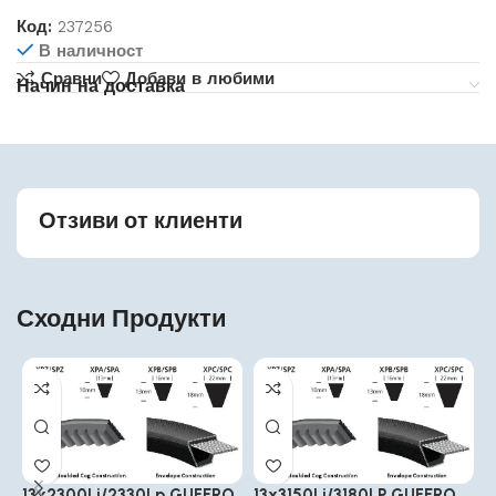
Код:
237256
В наличност
Сравни
Добави в любими
Начин на доставка
Отзиви от клиенти
Сходни Продукти
13x2300Li/2330Lp GUFERO
13x3150Li/3180LP GUFERO
1