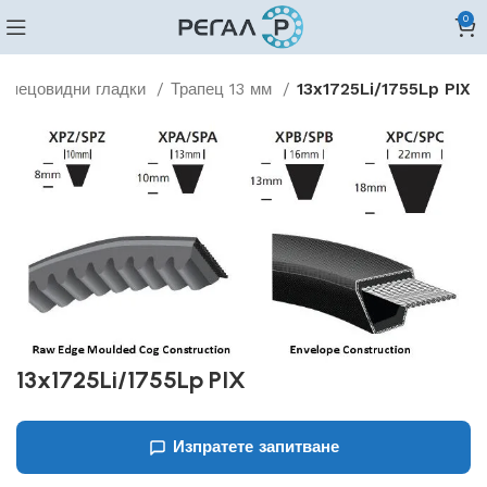
0
рапецовидни гладки
Трапец 13 мм
13x1725Li/1755Lp PIX
13x1725Li/1755Lp PIX
Изпратете запитване