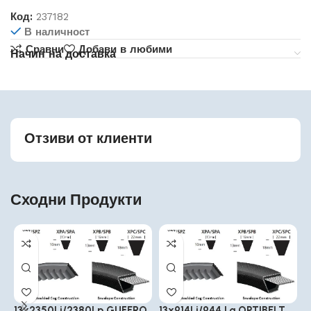
Код:
237182
В наличност
Сравни
Добави в любими
Начин на доставка
Отзиви от клиенти
Сходни Продукти
13x2350Li/2380Lp GUFERO
13x914Li/944 La OPTIBELT
1