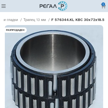
0
дни гладки
Трапец 13 мм
F 576344.KL KBC 30x72x18.5
РАЗПРОДАДЕН