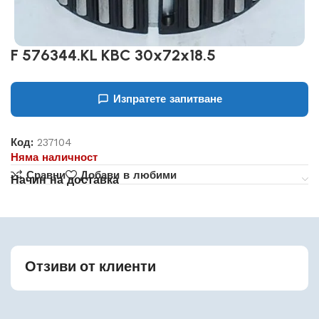
F 576344.KL KBC 30x72x18.5
Изпратете запитване
Код:
237104
Няма наличност
Сравни
Добави в любими
Начин на доставка
Отзиви от клиенти