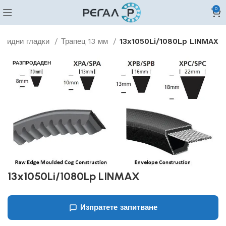
0
овидни гладки
Трапец 13 мм
13x1050Li/1080Lp LINMAX
РАЗПРОДАДЕН
13x1050Li/1080Lp LINMAX
Изпратете запитване