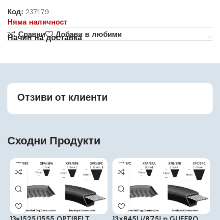
Код:
237179
Няма наличност
Сравни
Добави в любими
Начин на доставка
Отзиви от клиенти
Сходни Продукти
13×1525/1555 OPTIBELT
13x845Li/875Lp GUFERO
1