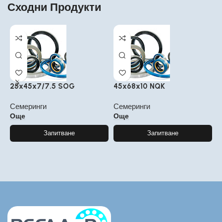
Сходни Продукти
25x45x7/7.5 SOG
45x68x10 NQK
2
Семеринги
Семеринги
С
Още
Още
Запитване
Запитване