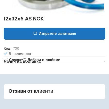
12x32x5 AS NQK
Изпратете запитване
Код:
700
В наличност
Сравни
Добави в любими
Начин на доставка
Отзиви от клиенти