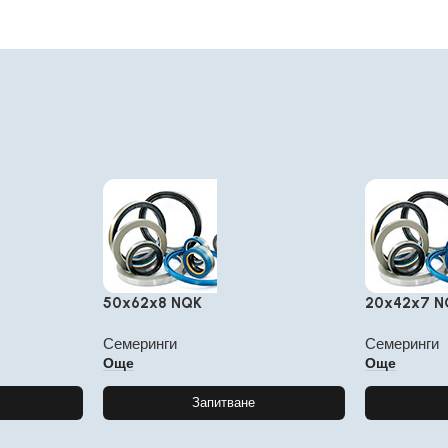
50x62x8 NQK
20x42x7 N
Семеринги
Семеринги
Още
Още
Запитване