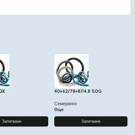
QK
40×62/78×8/14.8 SOG
Семеринги
Още
Запитване
Запитване