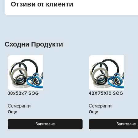
Отзиви от клиенти
Сходни Продукти
38x52x7 SOG
42X75X10 SOG
Семеринги
Семеринги
Още
Още
Запитване
Запитване