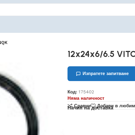
NQK
12x24x6/6.5 VI
Изпратете запитване
Код:
175402
Няма наличност
Сравни
Добави в любим
Начин на доставка