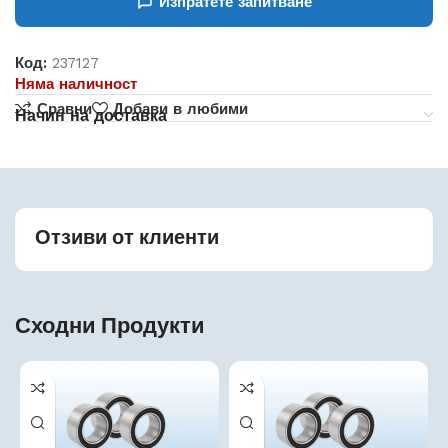
Изпратете запитване
Код:
237127
Няма наличност
Сравни
Добави в любими
Начин на доставка
Отзиви от клиенти
Сходни Продукти