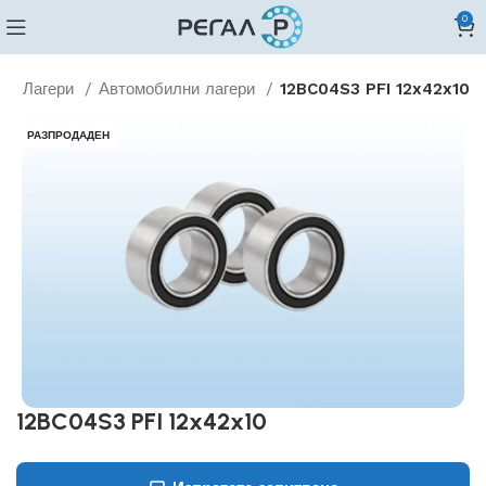
0
о
Лагери
Автомобилни лагери
12BC04S3 PFI 12x42x10
РАЗПРОДАДЕН
12BC04S3 PFI 12x42x10