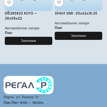
DG285822 KOYO –
35469 SNR -25x62x18.25
3
28x58x22
2
Автомобилни лагери
Още
Автомобилни лагери
А
Още
Запитване
Запитване
Варна, ул. Кракра 30
Пон-Пет: 9:00 – 18:00ч.