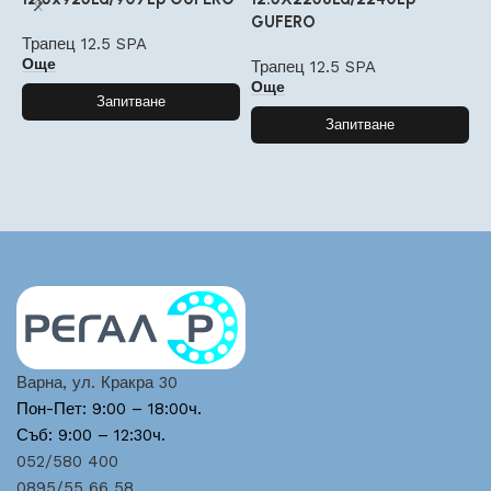
GUFERO
G
Трапец 12.5 SPA
Още
Трапец 12.5 SPA
Т
Още
Запитване
Запитване
Варна, ул. Кракра 30
Пон-Пет: 9:00 – 18:00ч.
Съб: 9:00 – 12:30ч.
052/580 400
0895/55 66 58