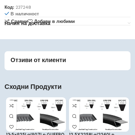
Код:
237248
В наличност
Сравни
Добави в любими
Начин на доставка
Отзиви от клиенти
Сходни Продукти
12.5x925La/907Lp GUFERO
12.5X2258La/2240Lp
1