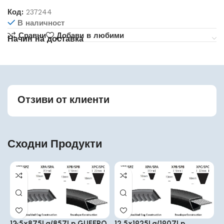
Код:
237244
В наличност
Сравни
Добави в любими
Начин на доставка
Отзиви от клиенти
Сходни Продукти
12.5x875La/857Lp GUFERO
12.5x1925La/1907Lp
1