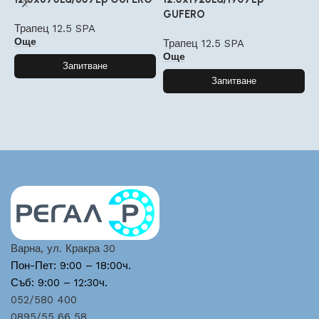
GUFERO
G
Трапец 12.5 SPA
Още
Трапец 12.5 SPA
Т
Още
Запитване
Запитване
Варна, ул. Кракра 30
Пон-Пет: 9:00 – 18:00ч.
Съб: 9:00 – 12:30ч.
052/580 400
0895/55 66 58