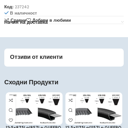
Код:
237242
В наличност
Сравни
Добави в любими
Начин на доставка
Отзиви от клиенти
Сходни Продукти
12.5x875La/857Lp GUFERO
12.5x1175La/1157Lp GUFERO
1