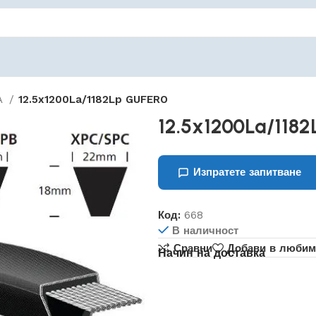
PA
12.5x1200La/1182Lp GUFERO
12.5x1200La/118
Изпратете запитване
Код:
668
В наличност
Сравни
Добави в любим
Начин на доставка