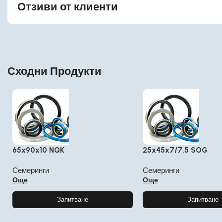
Отзиви от клиенти
Сходни Продукти
65x90x10 NQK
25x45x7/7.5 SOG
Семеринги
Семеринги
Още
Още
Запитване
Запитване