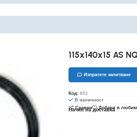
115x140x15 AS N
Изпратете запитване
Код:
852
В наличност
Сравни
Добави в любим
Начин на доставка