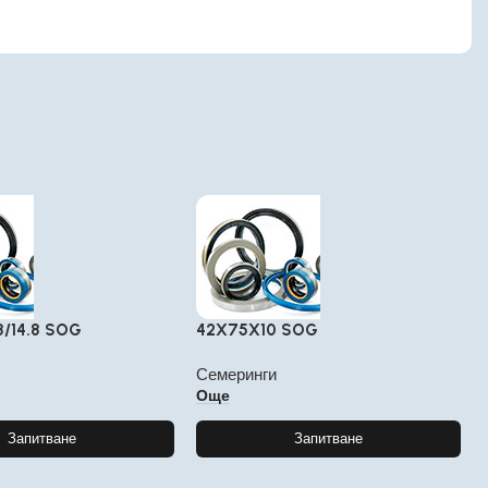
8/14.8 SOG
42X75X10 SOG
Семеринги
Още
Запитване
Запитване