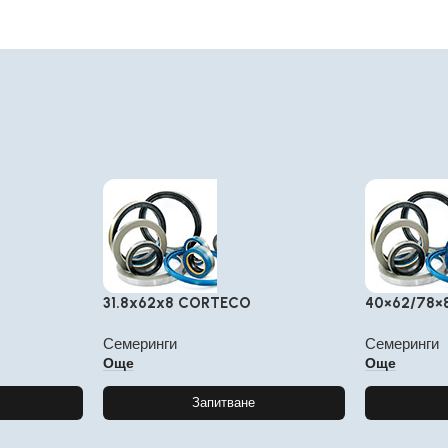
31.8x62x8 CORTECO
40×62/78×
Семеринги
Семеринги
Още
Още
Запитване