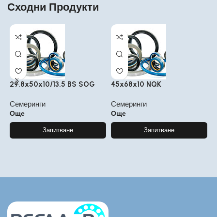
Сходни Продукти
29.8x50x10/13.5 BS SOG
45x68x10 NQK
2
Семеринги
Семеринги
С
Още
Още
Запитване
Запитване