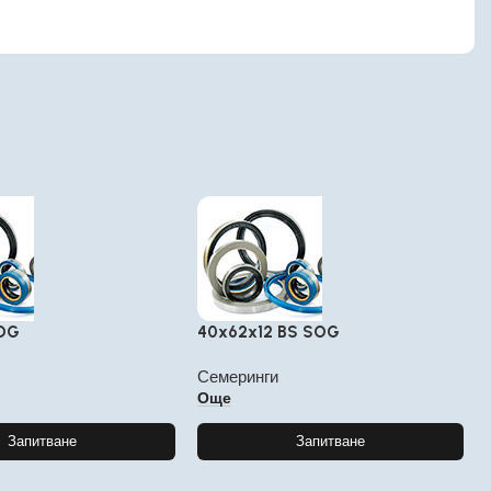
SOG
40x62x12 BS SOG
Семеринги
Още
Запитване
Запитване