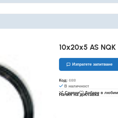
10x20x5 AS NQK
Изпратете запитване
Код:
688
В наличност
Сравни
Добави в любим
Начин на доставка