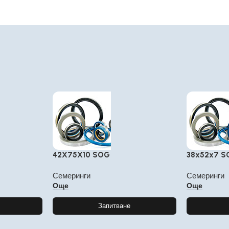
42X75X10 SOG
38x52x7 
Семеринги
Семеринги
Още
Още
Запитване