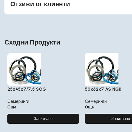
Отзиви от клиенти
Сходни Продукти
25x45x7/7.5 SOG
50x62x7 AS NQK
Семеринги
Семеринги
Още
Още
Запитване
Запитване