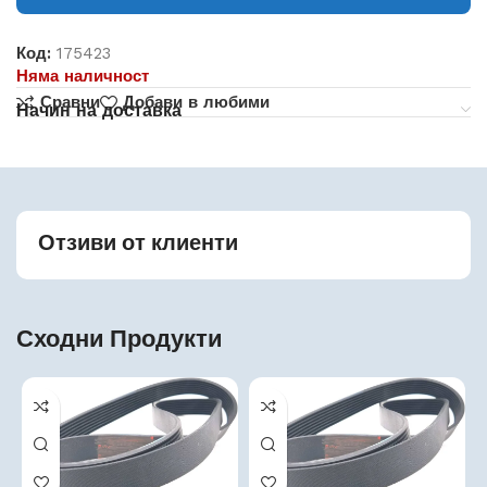
Код:
175423
Няма наличност
Сравни
Добави в любими
Начин на доставка
Отзиви от клиенти
Сходни Продукти