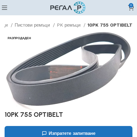
0
мъци
Пистови ремъци
PK ремъци
10PK 755 OPTIBELT
РАЗПРОДАДЕН
10PK 755 OPTIBELT
Изпратете запитване