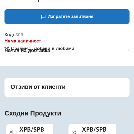
Изпратете запитване
Код:
309
Няма наличност
Сравни
Добави в любими
Начин на доставка
Отзиви от клиенти
Сходни Продукти