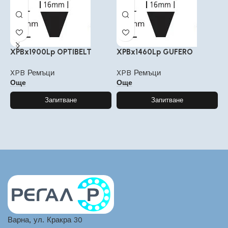
XPBx1900Lp OPTIBELT
XPBx1460Lp GUFERO
X
XPB Ремъци
XPB Ремъци
X
Още
Още
Запитване
Запитване
Варна, ул. Кракра 30