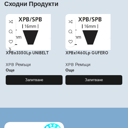
Сходни Продукти
XPBx3350Lp UNIBELT
XPBx1460Lp GUFERO
X
XPB Ремъци
XPB Ремъци
X
Още
Още
Запитване
Запитване