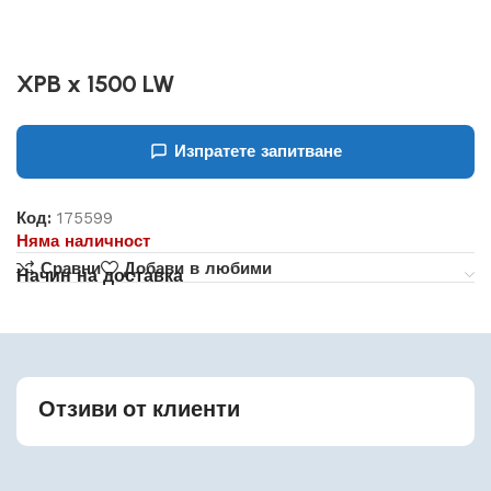
XPB x 1500 LW
Изпратете запитване
Код:
175599
Няма наличност
Сравни
Добави в любими
Начин на доставка
Отзиви от клиенти