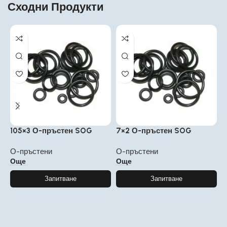
Сходни Продукти
105×3 О-пръстен SOG
7×2 О-пръстен SOG
4
О-пръстени
О-пръстени
О
Още
Още
Запитване
Запитване