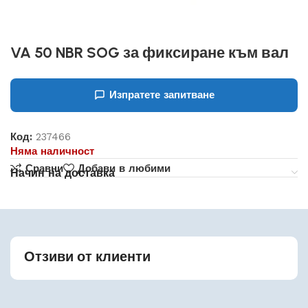
VA 50 NBR SOG за фиксиране към вал
Изпратете запитване
Код:
237466
Няма наличност
Сравни
Добави в любими
Начин на доставка
Отзиви от клиенти