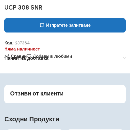
UCP 308 SNR
Изпратете запитване
Код:
237364
Няма наличност
Сравни
Добави в любими
Начин на доставка
Отзиви от клиенти
Сходни Продукти