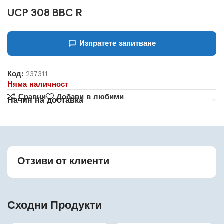
UCP 308 BBC R
Изпратете запитване
Код:
237311
Няма наличност
Сравни
Добави в любими
Начин на доставка
Отзиви от клиенти
Сходни Продукти