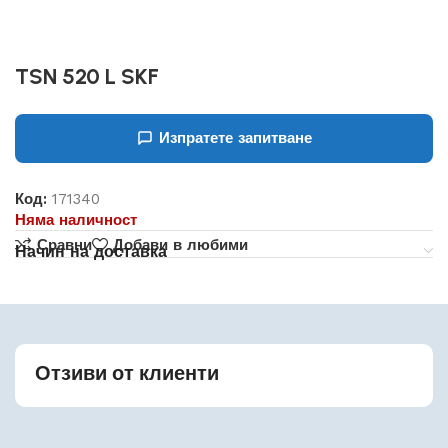
TSN 520 L SKF
Изпратете запитване
Код:
171340
Няма наличност
Сравни
Добави в любими
Начин на доставка
Отзиви от клиенти