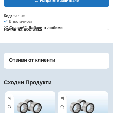
Изпратете запитване
Код:
237108
В наличност
Сравни
Добави в любими
Начин на доставка
Отзиви от клиенти
Сходни Продукти