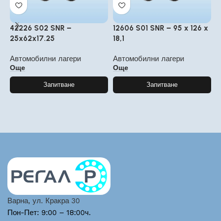
42226 S02 SNR –
12606 S01 SNR – 95 x 126 x
4
25x62x17.25
18,1
2
Автомобилни лагери
Автомобилни лагери
А
Още
Още
Запитване
Запитване
Варна, ул. Кракра 30
Пон-Пет: 9:00 – 18:00ч.