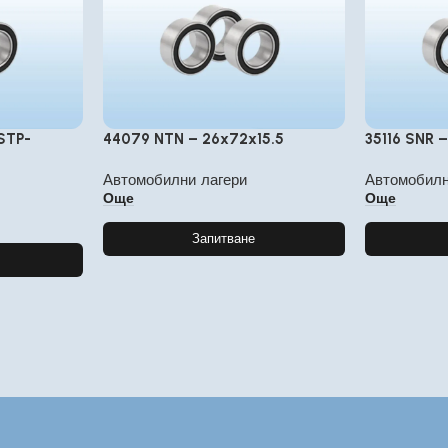
STP-
44079 NTN – 26x72x15.5
35116 SNR 
Автомобилни лагери
Автомобилн
Още
Още
Запитване