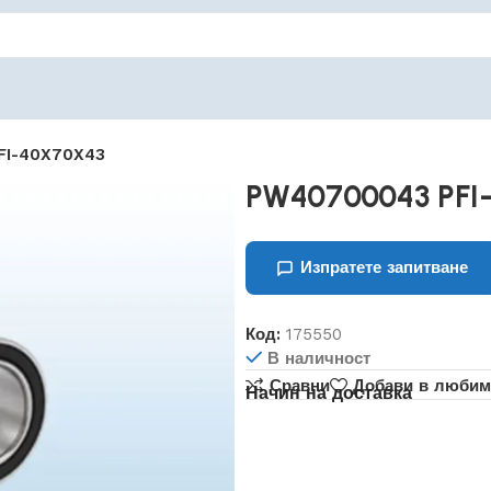
FI-40X70X43
PW40700043 PFI
Изпратете запитване
Код:
175550
В наличност
Сравни
Добави в любим
Начин на доставка