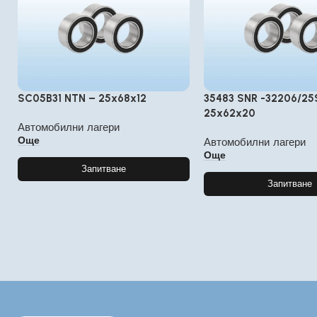
SC05B31 NTN – 25x68x12
35483 SNR -32206/25
25x62x20
Автомобилни лагери
Още
Автомобилни лагери
Още
Запитване
Запитване