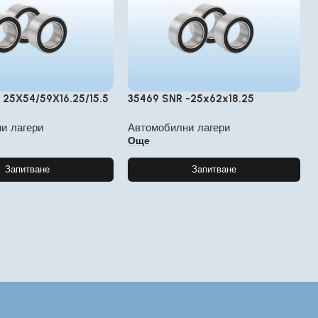
– 25Χ54/59Χ16.25/15.5
35469 SNR -25x62x18.25
и лагери
Автомобилни лагери
Още
Запитване
Запитване