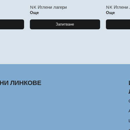
NK Иглени лагери
NK Иглени 
Още
Още
Запитване
НИ ЛИНКОВЕ