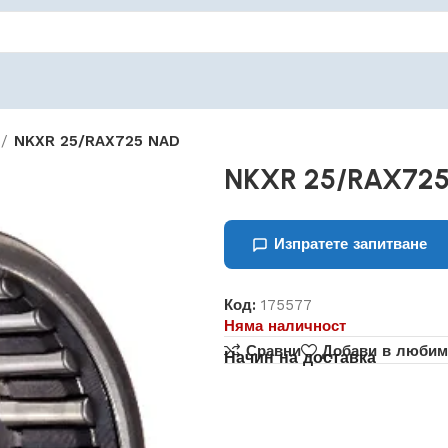
NKXR 25/RAX725 NAD
NKXR 25/RAX72
Изпратете запитване
Код:
175577
Няма наличност
Сравни
Добави в любим
Начин на доставка