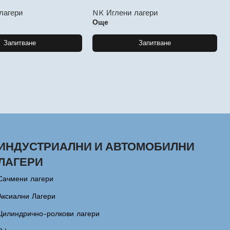
лагери
NK Иглени лагери
Още
Запитване
Запитване
ИНДУСТРИАЛНИ И АВТОМОБИЛНИ
ЛАГЕРИ
Сачмени лагери
Аксиални Лагери
Цилиндрично-ролкови лагери