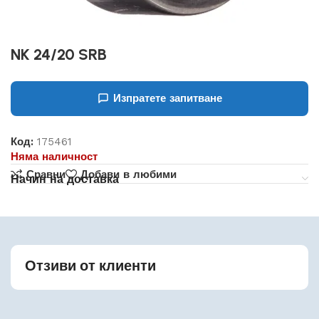
NK 24/20 SRB
Изпратете запитване
Код:
175461
Няма наличност
Сравни
Добави в любими
Начин на доставка
Отзиви от клиенти