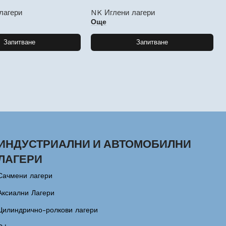
лагери
NK Иглени лагери
Още
Запитване
Запитване
ИНДУСТРИАЛНИ И АВТОМОБИЛНИ
ЛАГЕРИ
Сачмени лагери
Аксиални Лагери
Цилиндрично-ролкови лагери