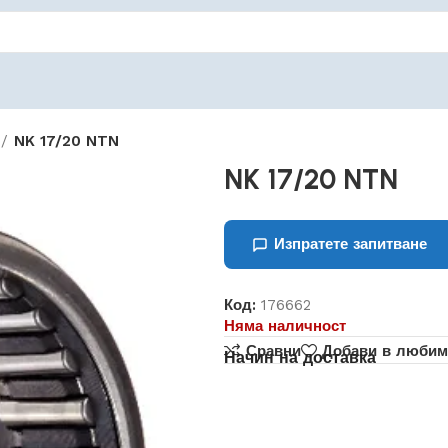
NK 17/20 NTN
NK 17/20 NTN
Изпратете запитване
Код:
176662
Няма наличност
Сравни
Добави в любим
Начин на доставка