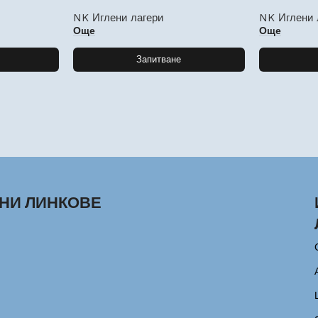
NK Иглени лагери
NK Иглени 
Още
Още
Запитване
НИ ЛИНКОВЕ