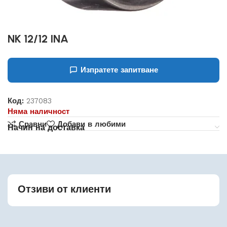
NK 12/12 INA
Изпратете запитване
Код:
237083
Няма наличност
Сравни
Добави в любими
Начин на доставка
Отзиви от клиенти