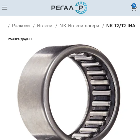
0
ери
Ролкови
Иглени
NK Иглени лагери
NK 12/12 INA
РАЗПРОДАДЕН