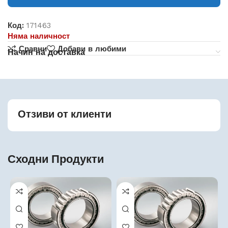
Код:
171463
Няма наличност
Сравни
Добави в любими
Начин на доставка
Отзиви от клиенти
Сходни Продукти