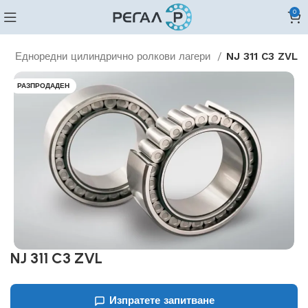
0
NJ Едноредни цилиндрично ролкови лагери
NJ 311 C3 ZVL
РАЗПРОДАДЕН
NJ 311 C3 ZVL
Изпратете запитване