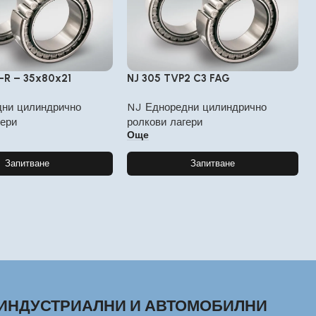
-R – 35x80x21
NJ 305 TVP2 C3 FAG
ни цилиндрично
NJ Едноредни цилиндрично
гери
ролкови лагери
Още
Запитване
Запитване
ИНДУСТРИАЛНИ И АВТОМОБИЛНИ