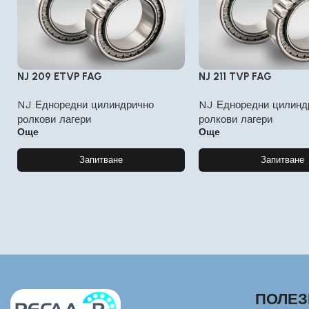
NJ 209 ETVP FAG
NJ 211 TVP FAG
NJ Едноредни цилиндрично
NJ Едноредни цилинд
ролкови лагери
ролкови лагери
Още
Още
Запитване
Запитване
ПОЛЕЗ