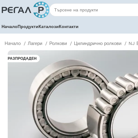
Начало
Продукти
Каталози
Контакти
Начало
Лагери
Ролкови
Цилиндрично ролкови
NJ 
РАЗПРОДАДЕН