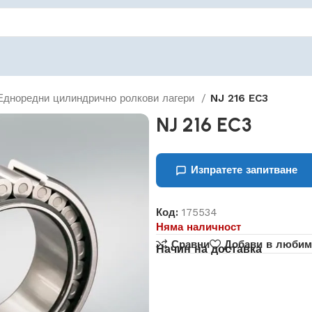
Едноредни цилиндрично ролкови лагери
NJ 216 EC3
NJ 216 EC3
Изпратете запитване
Код:
175534
Няма наличност
Сравни
Добави в любим
Начин на доставка