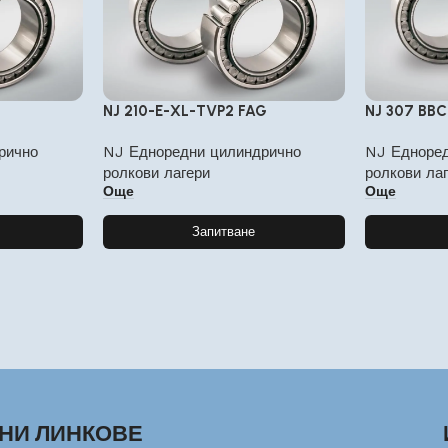
NJ 210-E-XL-TVP2 FAG
NJ 307 BBC
рично
NJ Едноредни цилиндрично
NJ Едноред
ролкови лагери
ролкови ла
Още
Още
Запитване
НИ ЛИНКОВЕ