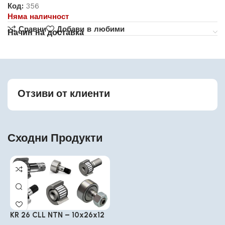
Код:
356
Няма наличност
Сравни
Добави в любими
Начин на доставка
Отзиви от клиенти
Сходни Продукти
KR 26 CLL NTN – 10x26x12