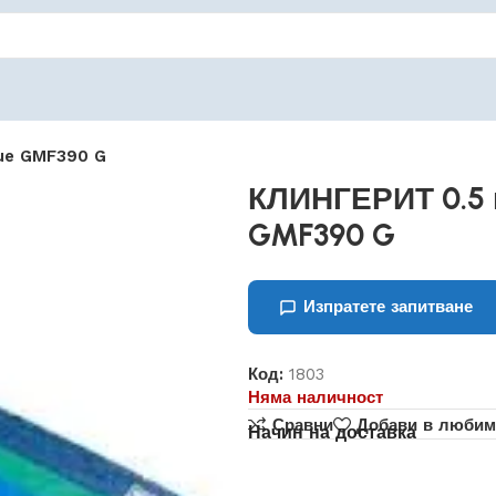
lue GMF390 G
КЛИНГЕРИТ 0.5 м
GMF390 G
Изпратете запитване
Код:
1803
Няма наличност
Сравни
Добави в любим
Начин на доставка