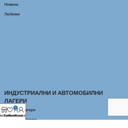
Новини
Любими
ИНДУСТРИАЛНИ И АВТОМОБИЛНИ
ЛАГЕРИ
0
Сачмени лагери
агазин
Любими
Количка
Профил
Аксиални Лагери