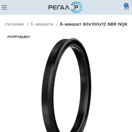
0
Уплътнения
К-маншети
К-маншет 80x100x12 NBR NQK
РАЗПРОДАДЕН