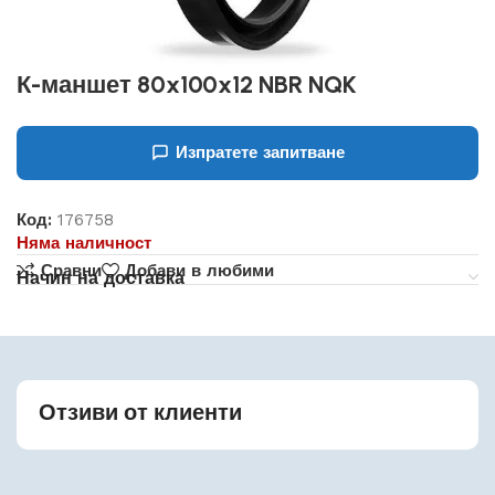
К-маншет 80x100x12 NBR NQK
Изпратете запитване
Код:
176758
Няма наличност
Сравни
Добави в любими
Начин на доставка
Отзиви от клиенти