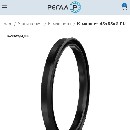
0
ачало
Уплътнения
К-маншети
К-маншет 45x55x6 PU
РАЗПРОДАДЕН