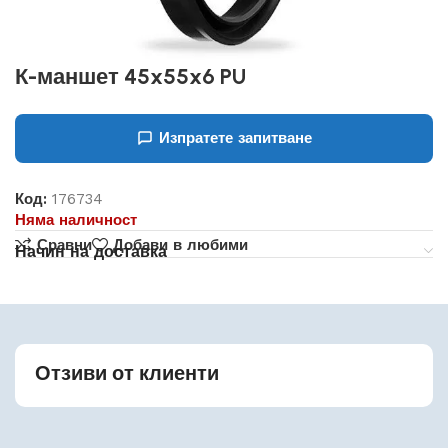
К-маншет 45x55x6 PU
Изпратете запитване
Код:
176734
Няма наличност
Сравни
Добави в любими
Начин на доставка
Отзиви от клиенти