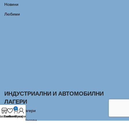
Новини
Любими
ИНДУСТРИАЛНИ И АВТОМОБИЛНИ
ЛАГЕРИ
0
Сачмени лагери
агазин
Любими
Количка
Профил
Аксиални Лагери