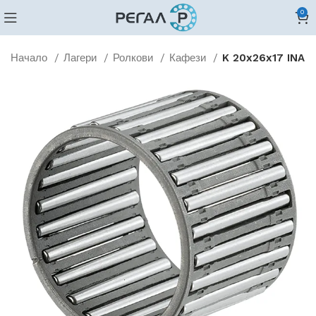
0
Начало
Лагери
Ролкови
Кафези
K 20x26x17 INA