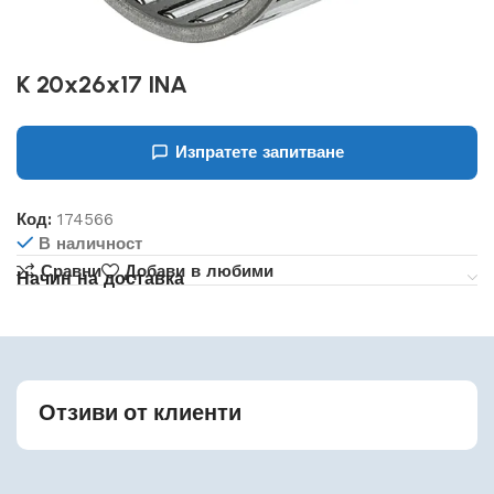
K 20x26x17 INA
Изпратете запитване
Код:
174566
В наличност
Сравни
Добави в любими
Начин на доставка
Отзиви от клиенти