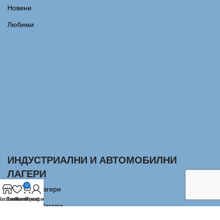
Новини
Любими
ИНДУСТРИАЛНИ И АВТОМОБИЛНИ
ЛАГЕРИ
0
Сачмени лагери
агазин
Любими
Количка
Профил
Аксиални Лагери