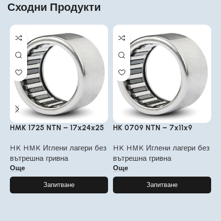
Сходни Продукти
HMK 1725 NTN – 17x24x25
HK 0709 NTN – 7x11x9
H
HK HMK Иглени лагери без
HK HMK Иглени лагери без
H
вътрешна гривна
вътрешна гривна
в
Още
Още
Запитване
Запитване