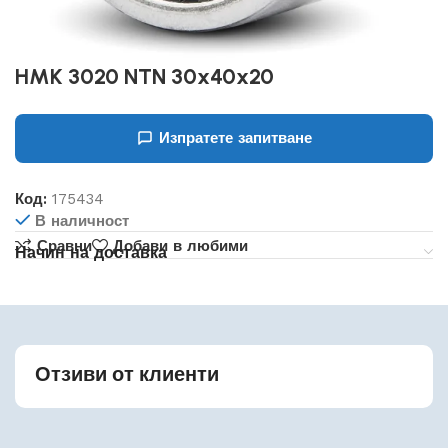
HMK 3020 NTN 30x40x20
Изпратете запитване
Код:
175434
В наличност
Сравни
Добави в любими
Начин на доставка
Отзиви от клиенти