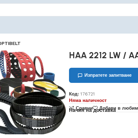
OPTIBELT
HAA 2212 LW / A
Изпратете запитване
Код:
176721
Няма наличност
Сравни
Добави в любим
Начин на доставка