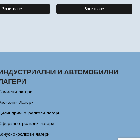
Запитване
Запитване
ИНДУСТРИАЛНИ И АВТОМОБИЛНИ
ЛАГЕРИ
Сачмени лагери
Аксиални Лагери
Цилиндрично-ролкови лагери
Сферично-ролкови лагери
Конусно-ролкови лагери