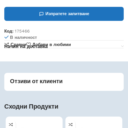
Изпратете запитване
Код:
175466
В наличност
Сравни
Добави в любими
Начин на доставка
Отзиви от клиенти
Сходни Продукти