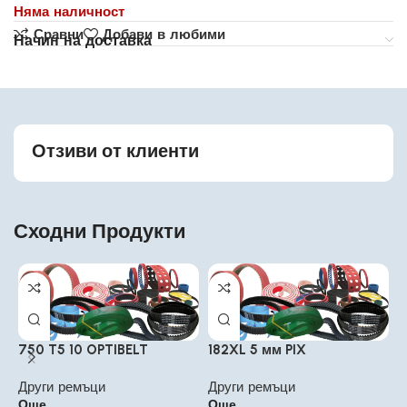
Няма наличност
Сравни
Добави в любими
Начин на доставка
Отзиви от клиенти
Сходни Продукти
750 T5 10 OPTIBELT
182XL 5 мм PIX
7
Други ремъци
Други ремъци
Д
Още
Още