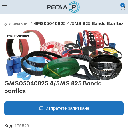
0
Други ремъци
GMS05040825 4/5MS 825 Bando Banflex
РАЗПРОДАДЕН
GMS05040825 4/5MS 825 Bando
Banflex
Изпратете запитване
Код:
175529